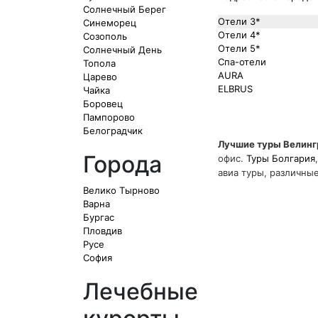
Солнечный Берег
Отели 3*
Синеморец
Отели 4*
Созополь
Отели 5*
Солнечный День
Спа-отели
Топола
AURA
Царево
ELBRUS
Чайка
Боровец
Пампорово
Белоградчик
Лучшие туры Велинг
Города
офис.
Туры Болгария
авиа туры, различны
Велико Тырново
Варна
Бургас
Пловдив
Русе
София
Лечебные