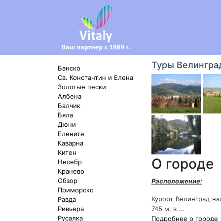
Туры Велингра
Банско
Св. Константин и Елена
Золотые пески
Албена
Балчик
Бяла
Дюни
Елените
Каварна
Китен
О городе
Несебр
Кранево
Обзор
Расположение:
Приморско
Курорт Велинград на
Равда
Ривьера
745 м, в ...
Русалка
Подробнее о городе