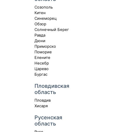
Созополь
Китен
Синеморец
Обзор
Солнечный Берег
Равда
Дюни
Приморско
Поморие
Елените
Несебр
Царево
Бургас
Пловдивская
область
Пловдив
Хисаря
Русенская
область
Русе