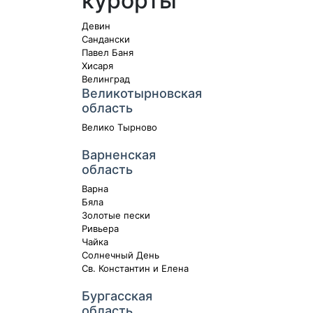
курорты
Девин
Сандански
Павел Баня
Хисаря
Велинград
Великотырновская
область
Велико Тырново
Варненская
область
Варна
Бяла
Золотые пески
Ривьера
Чайка
Солнечный День
Св. Константин и Елена
Бургасская
область