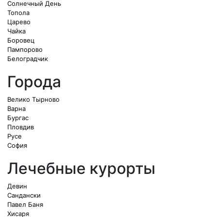
Солнечный День
Топола
Царево
Чайка
Боровец
Пампорово
Белоградчик
Города
Велико Тырново
Варна
Бургас
Пловдив
Русе
София
Лечебные курорты
Девин
Сандански
Павел Баня
Хисаря