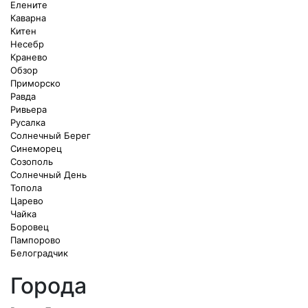
Елените
Каварна
Китен
Несебр
Кранево
Обзор
Приморско
Равда
Ривьера
Русалка
Солнечный Берег
Синеморец
Созополь
Солнечный День
Топола
Царево
Чайка
Боровец
Пампорово
Белоградчик
Города