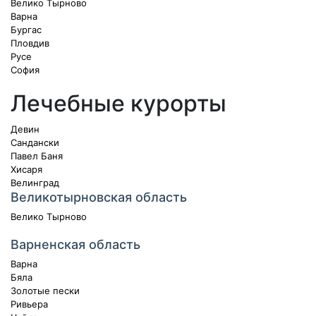
Велико Тырново
Варна
Бургас
Пловдив
Русе
София
Лечебные курорты
Девин
Сандански
Павел Баня
Хисаря
Велинград
Великотырновская область
Велико Тырново
Варненская область
Варна
Бяла
Золотые пески
Ривьера