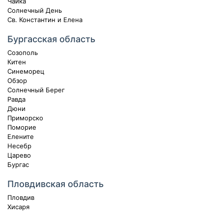
Чайка
Солнечный День
Св. Константин и Елена
Бургасская область
Созополь
Китен
Синеморец
Обзор
Солнечный Берег
Равда
Дюни
Приморско
Поморие
Елените
Несебр
Царево
Бургас
Пловдивская область
Пловдив
Хисаря