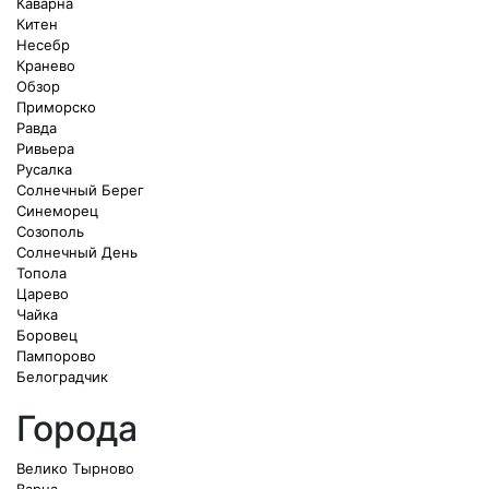
Каварна
Китен
Несебр
Кранево
Обзор
Приморско
Равда
Ривьера
Русалка
Солнечный Берег
Синеморец
Созополь
Солнечный День
Топола
Царево
Чайка
Боровец
Пампорово
Белоградчик
Города
Велико Тырново