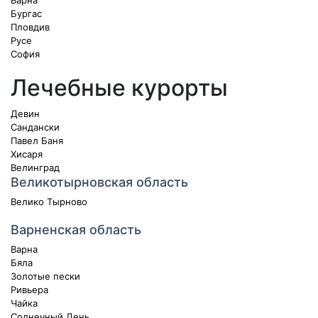
Варна
Бургас
Пловдив
Русе
София
Лечебные курорты
Девин
Сандански
Павел Баня
Хисаря
Велинград
Великотырновская область
Велико Тырново
Варненская область
Варна
Бяла
Золотые пески
Ривьера
Чайка
Солнечный День