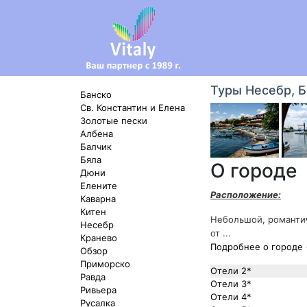
Туры Несебр, 
Банско
Св. Константин и Елена
Золотые пески
Албена
Балчик
Бяла
О городе
Дюни
Елените
Расположение:
Каварна
Китен
Небольшой, романтич
Несебр
от ...
Кранево
Подробнее о городе
Обзор
Приморско
Отели 2*
Равда
Отели 3*
Ривьера
Отели 4*
Русалка