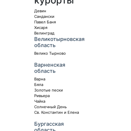
курорты
Девин
Сандански
Павел Баня
Хисаря
Велинград
Великотырновская
область
Велико Тырново
Варненская
область
Варна
Бяла
Золотые пески
Ривьера
Чайка
Солнечный День
Св. Константин и Елена
Бургасская
область