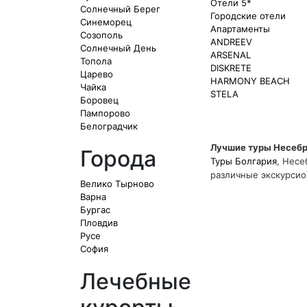
Отели 5*
Солнечный Берег
Городские отели
Синеморец
Апартаменты
Созополь
ANDREEV
Солнечный День
ARSENAL
Топола
DISKRETE
Царево
HARMONY BEACH
Чайка
STELA
Боровец
Пампорово
Белоградчик
Лучшие туры Несеб
Города
Туры Болгария
, Несе
различные экскурси
Велико Тырново
Варна
Бургас
Пловдив
Русе
София
Лечебные