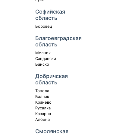
Софийская
область
Боровец
Благоевградская
область
Мелник
Сандански
Банско
Добричская
область
Топола
Балчик
Кранево
Русалка
Каварна
Албена
Смолянская