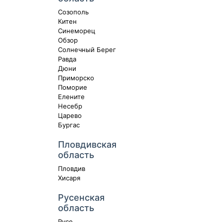
Созополь
Китен
Синеморец
Обзор
Солнечный Берег
Равда
Дюни
Приморско
Поморие
Елените
Несебр
Царево
Бургас
Пловдивская
область
Пловдив
Хисаря
Русенская
область
Русе