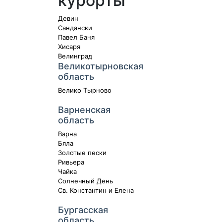
курорты
Девин
Сандански
Павел Баня
Хисаря
Велинград
Великотырновская
область
Велико Тырново
Варненская
область
Варна
Бяла
Золотые пески
Ривьера
Чайка
Солнечный День
Св. Константин и Елена
Бургасская
область