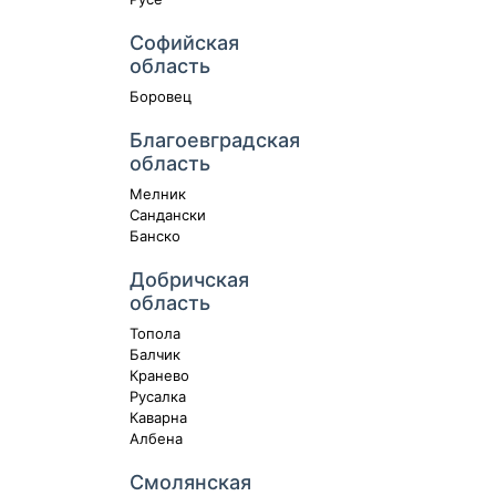
Софийская
область
Боровец
Благоевградская
область
Мелник
Сандански
Банско
Добричская
область
Топола
Балчик
Кранево
Русалка
Каварна
Албена
Смолянская