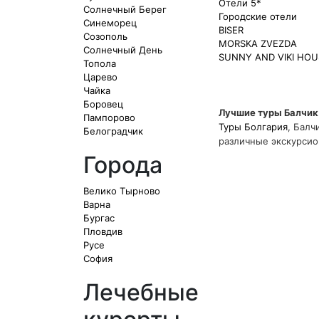
Отели 5*
Солнечный Берег
Городские отели
Синеморец
BISER
Созополь
MORSKA ZVEZDA
Солнечный День
SUNNY AND VIKI HOU
Топола
Царево
Чайка
Боровец
Лучшие туры Балчик
Пампорово
Туры Болгария
, Балч
Белоградчик
различные экскурси
Города
Велико Тырново
Варна
Бургас
Пловдив
Русе
София
Лечебные