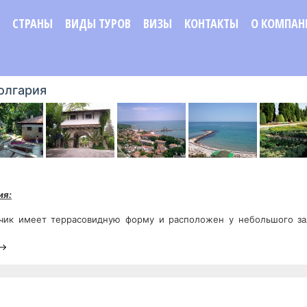
СТРАНЫ
ВИДЫ ТУРОВ
ВИЗЫ
КОНТАКТЫ
О КОМПАН
олгария
ия:
чик имеет террасовидную форму и расположен у небольшого зал
 →