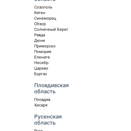
Созополь
Китен
Синеморец
Обзор
Солнечный Берег
Равда
Дюни
Приморско
Поморие
Елените
Несебр
Царево
Бургас
Пловдивская
область
Пловдив
Хисаря
Русенская
область
Русе