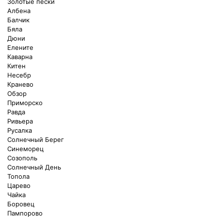
Золотые пески
Албена
Балчик
Бяла
Дюни
Елените
Каварна
Китен
Несебр
Кранево
Обзор
Приморско
Равда
Ривьера
Русалка
Солнечный Берег
Синеморец
Созополь
Солнечный День
Топола
Царево
Чайка
Боровец
Пампорово