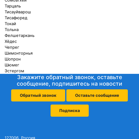
Сомбатхей
Тарцаль
Тисауйварош
Тисафюред
Токай
Тольна
Фелшетаркань
Хёдес
Чепрег
Шимонторнья
Шопрон
Шюмег
Эстергом
Закажите обратный звонок, оставьте
сообщение, подпишитесь на новости
Обратный звонок
Оставьте сообщение
Подписка
127006, Россия,