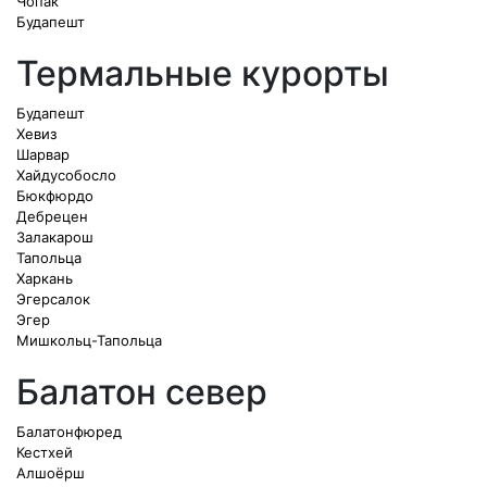
Чопак
Будапешт
Термальные курорты
Будапешт
Хевиз
Шарвар
Хайдусобосло
Бюкфюрдо
Дебрецен
Залакарош
Тапольца
Харкань
Эгерсалок
Эгер
Мишкольц-Тапольца
Балатон север
Балатонфюред
Кестхей
Алшоёрш