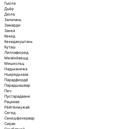
Гьюла
Дьёр
Дюла
Залачань
Замарди
Занка
Кекед
Кехидакуштань
Куташ
Лиллафюред
Мезёкёвешд
Мишкольц
Надьканижа
Ньиредьхаза
Парадфюрдё
Парадшашвар
Печ
Пустарадване
Рацкеве
Рёйтёкмужай
Сегед
Секешфехервар
Сирак