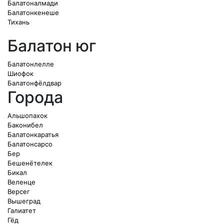
Балатоналмади
Балатонкенеше
Тихань
Балатон юг
Балатонлелле
Шиофок
Балатонфёлдвар
Города
Альшопахок
Баконибел
Балатонкаратья
Балатонсарсо
Бер
Бешенётелек
Бикал
Веленце
Версег
Вышеград
Галиатет
Гёд