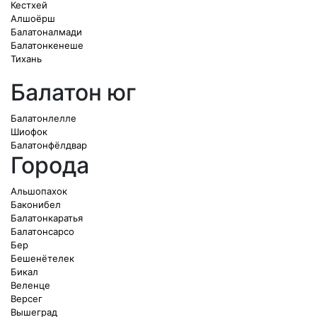
Кестхей
Алшоёрш
Балатоналмади
Балатонкенеше
Тихань
Балатон юг
Балатонлелле
Шиофок
Балатонфёлдвар
Города
Альшопахок
Баконибел
Балатонкаратья
Балатонсарсо
Бер
Бешенётелек
Бикал
Веленце
Версег
Вышеград