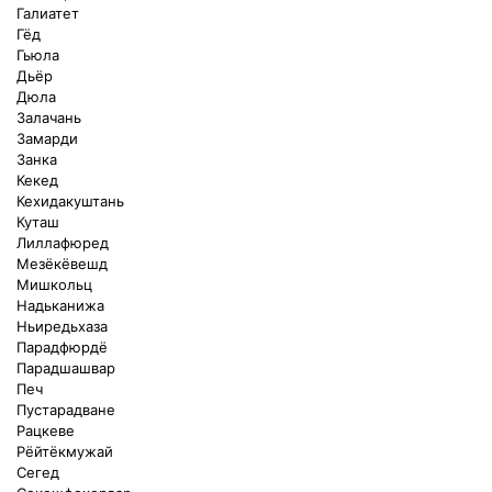
Галиатет
Гёд
Гьюла
Дьёр
Дюла
Залачань
Замарди
Занка
Кекед
Кехидакуштань
Куташ
Лиллафюред
Мезёкёвешд
Мишкольц
Надьканижа
Ньиредьхаза
Парадфюрдё
Парадшашвар
Печ
Пустарадване
Рацкеве
Рёйтёкмужай
Сегед