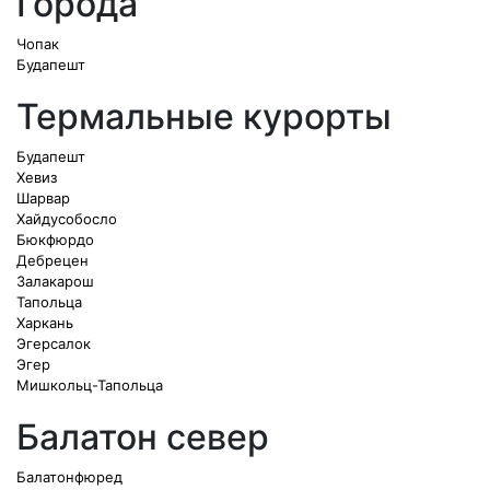
Города
Чопак
Будапешт
Термальные курорты
Будапешт
Хевиз
Шарвар
Хайдусобосло
Бюкфюрдо
Дебрецен
Залакарош
Тапольца
Харкань
Эгерсалок
Эгер
Мишкольц-Тапольца
Балатон север
Балатонфюред