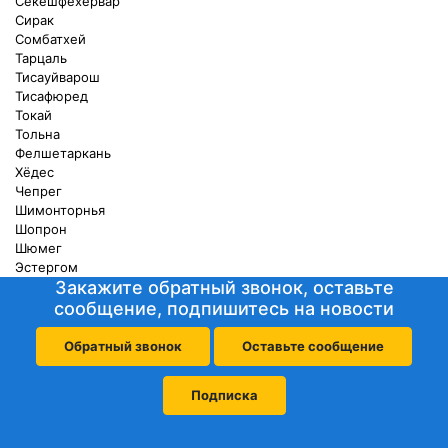
Секешфехервар
Сирак
Сомбатхей
Тарцаль
Тисауйварош
Тисафюред
Токай
Тольна
Фелшетаркань
Хёдес
Чепрег
Шимонторнья
Шопрон
Шюмег
Эстергом
Закажите обратный звонок, оставьте
сообщение, подпишитесь на новости
Обратный звонок
Оставьте сообщение
Подписка