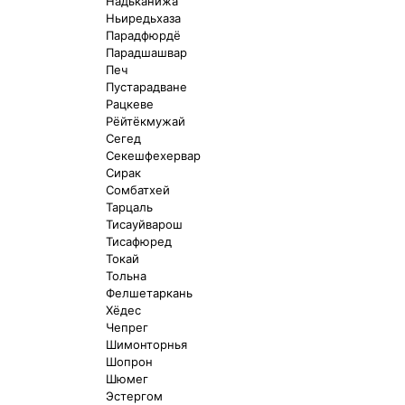
Надьканижа
Ньиредьхаза
Парадфюрдё
Парадшашвар
Печ
Пустарадване
Рацкеве
Рёйтёкмужай
Сегед
Секешфехервар
Сирак
Сомбатхей
Тарцаль
Тисауйварош
Тисафюред
Токай
Тольна
Фелшетаркань
Хёдес
Чепрег
Шимонторнья
Шопрон
Шюмег
Эстергом