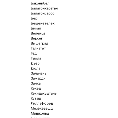
Баконибел
Балатонкаратья
Балатонсарсо
Бер
Бешенётелек
Бикал
Веленце
Версег
Вышеград
Галиатет
Гёд
Гьюла
Дьёр
Дюла
Залачань
Замарди
Занка
Кекед
Кехидакуштань
Куташ
Лиллафюред
Мезёкёвешд
Мишкольц