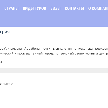
СТРАНЫ
ВИДЫ ТУРОВ
ВИЗЫ
КОНТАКТЫ
О КОМПАН
грия
 рек", - римская Аррабона, почти тысячелетняя епископская резиден
денческий и промышленный город, популярный своим уютным центр
 →
 CENTER