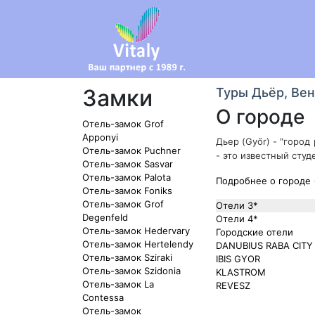
Замки
Туры Дьёр, Вен
О городе
Отель-замок Grof
Apponyi
Дьер (Győr) - "город
Отель-замок Puchner
- это известный сту
Отель-замок Sasvar
Отель-замок Palota
Подробнее о городе
Отель-замок Foniks
Отель-замок Grof
Отели 3*
Degenfeld
Отели 4*
Отель-замок Hedervary
Городские отели
Отель-замок Hertelendy
DANUBIUS RABA CITY
Отель-замок Sziraki
IBIS GYOR
Отель-замок Szidonia
KLASTROM
Отель-замок La
REVESZ
Contessa
Отель-замок