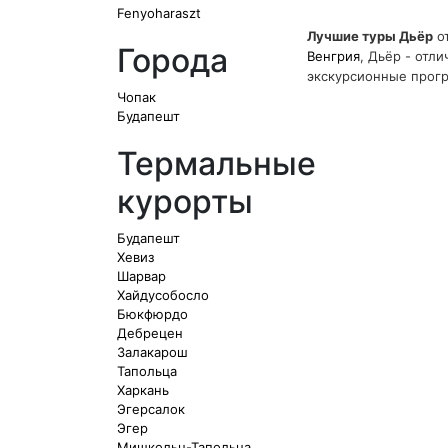
Fenyoharaszt
Лучшие туры Дьёр
от
Города
Венгрия
, Дьёр - отл
экскурсионные прог
Чопак
Будапешт
Термальные
курорты
Будапешт
Хевиз
Шарвар
Хайдусобосло
Бюкфюрдо
Дебрецен
Залакарош
Тапольца
Харкань
Эгерсалок
Эгер
Мишкольц-Тапольца