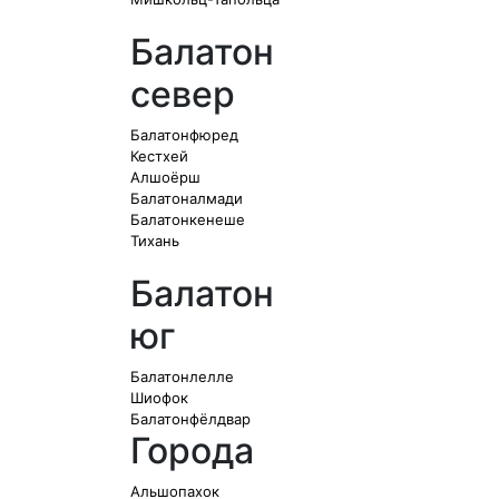
Балатон
север
Балатонфюред
Кестхей
Алшоёрш
Балатоналмади
Балатонкенеше
Тихань
Балатон
юг
Балатонлелле
Шиофок
Балатонфёлдвар
Города
Альшопахок