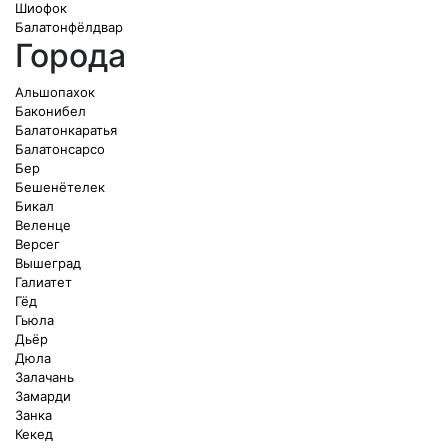
Шиофок
Балатонфёлдвар
Города
Альшопахок
Баконибел
Балатонкаратья
Балатонсарсо
Бер
Бешенётелек
Бикал
Веленце
Версег
Вышеград
Галиатет
Гёд
Гьюла
Дьёр
Дюла
Залачань
Замарди
Занка
Кекед