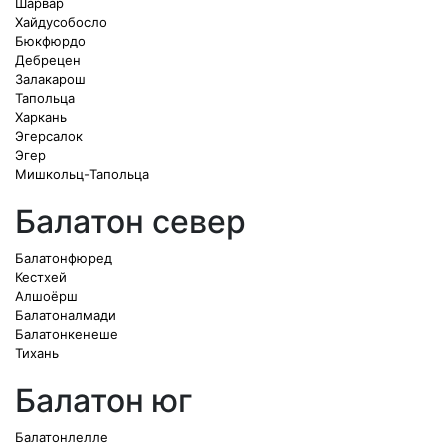
Шарвар
Хайдусобосло
Бюкфюрдо
Дебрецен
Залакарош
Тапольца
Харкань
Эгерсалок
Эгер
Мишкольц-Тапольца
Балатон север
Балатонфюред
Кестхей
Алшоёрш
Балатоналмади
Балатонкенеше
Тихань
Балатон юг
Балатонлелле