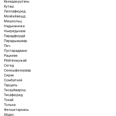
Кехидакуштань
Куташ
Лиллафюред
Мезёкёвешд
Мишкольц
Надьканижа
Ньиредьхаза
Парадфюрдё
Парадшашвар
Печ
Пустарадване
Рацкеве
Рёйтёкмужай
Сегед
Секешфехервар
Сирак
Сомбатхей
Тарцаль
Тисауйварош
Тисафюред
Токай
Тольна
Фелшетаркань
Хёдес