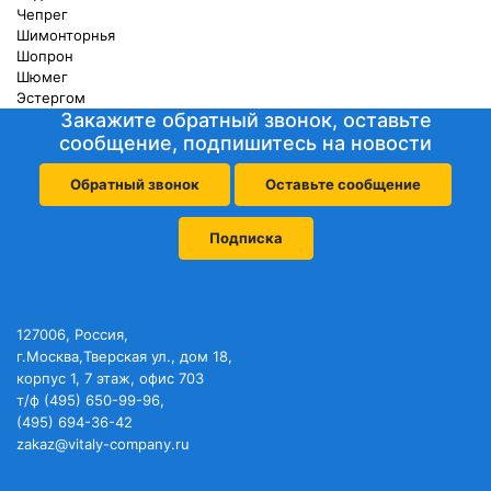
Чепрег
Шимонторнья
Шопрон
Шюмег
Эстергом
Закажите обратный звонок, оставьте
сообщение, подпишитесь на новости
Обратный звонок
Оставьте сообщение
Подписка
127006, Россия,
г.Москва,Тверская ул., дом 18,
корпус 1, 7 этаж, офис 703
т/ф (495) 650-99-96,
(495) 694-36-42
zakaz@vitaly-company.ru