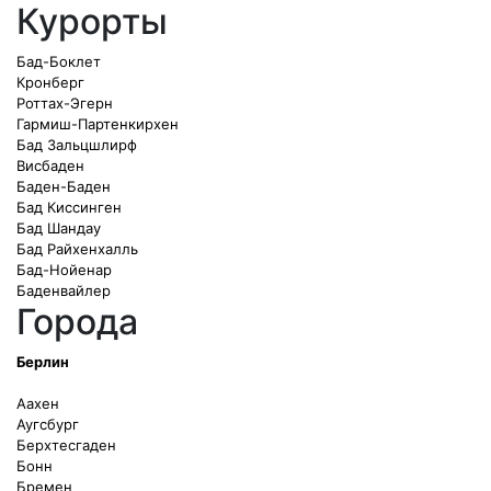
Курорты
Бад-Боклет
Кронберг
Роттах-Эгерн
Гармиш-Партенкирхен
Бад Зальцшлирф
Висбаден
Баден-Баден
Бад Киссинген
Бад Шандау
Бад Райхенхалль
Бад-Нойенар
Баденвайлер
Города
Берлин
Аахен
Аугсбург
Берхтесгаден
Бонн
Бремен