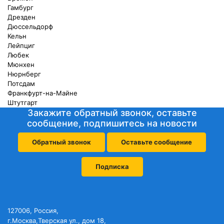
Гамбург
Дрезден
Дюссельдорф
Кельн
Лейпциг
Любек
Мюнхен
Нюрнберг
Потсдам
Франкфурт-на-Майне
Штутгарт
Закажите обратный звонок, оставьте
сообщение, подпишитесь на новости
Обратный звонок
Оставьте сообщение
Подписка
127006, Россия,
г.Москва,Тверская ул., дом 18,