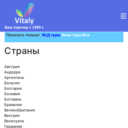
Показать только:
Ж/Д туры
Авиа туры
Все
Cтраны
Австрия
Андорра
Аргентина
Бельгия
Болгария
Боливия
Ботсвана
Бразилия
Великобритания
Венгрия
Венесуэла
Германия