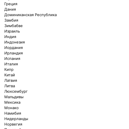
Греция
Дания
Доминиканская Республика
Замбия
Зимбабве
Израиль
Индия
Индонезия
Иордания
Ирландия
Испания
Италия
Кипр
Китай
Латвия
Литва
Люксембург
Мальдивы
Мексика
Монако
Намибия
Нидерланды
Норвегия