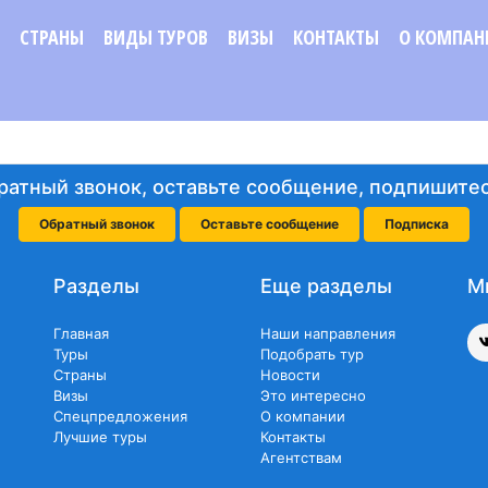
СТРАНЫ
ВИДЫ ТУРОВ
ВИЗЫ
КОНТАКТЫ
О КОМПАН
ратный звонок, оставьте сообщение, подпишитес
Обратный звонок
Оставьте сообщение
Подписка
Разделы
Еще разделы
М
Главная
Наши направления
Туры
Подобрать тур
Страны
Новости
Визы
Это интересно
Спецпредложения
О компании
Лучшие туры
Контакты
Агентствам