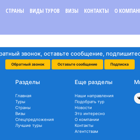
СТРАНЫ
ВИДЫ ТУРОВ
ВИЗЫ
КОНТАКТЫ
О КОМПАН
ратный звонок, оставьте сообщение, подпишитес
Обратный звонок
Оставьте сообщение
Подписка
Разделы
Еще разделы
М
Главная
Наши направления
Туры
Подобрать тур
Страны
Новости
Визы
Это интересно
Спецпредложения
О компании
Лучшие туры
Контакты
Агентствам