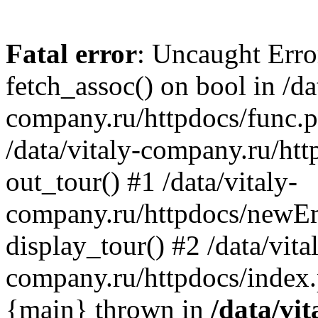
Fatal error
: Uncaught Erro
fetch_assoc() on bool in /da
company.ru/httpdocs/func.p
/data/vitaly-company.ru/h
out_tour() #1 /data/vitaly-
company.ru/httpdocs/newE
display_tour() #2 /data/vita
company.ru/httpdocs/index.
{main} thrown in
/data/vit