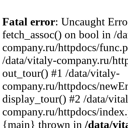
Fatal error
: Uncaught Erro
fetch_assoc() on bool in /da
company.ru/httpdocs/func.p
/data/vitaly-company.ru/h
out_tour() #1 /data/vitaly-
company.ru/httpdocs/newE
display_tour() #2 /data/vita
company.ru/httpdocs/index.
{main} thrown in
/data/vit