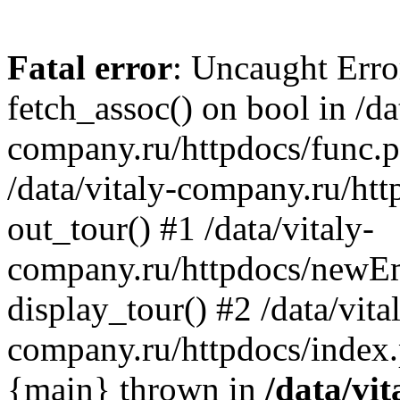
Fatal error
: Uncaught Erro
fetch_assoc() on bool in /da
company.ru/httpdocs/func.p
/data/vitaly-company.ru/h
out_tour() #1 /data/vitaly-
company.ru/httpdocs/newE
display_tour() #2 /data/vita
company.ru/httpdocs/index.
{main} thrown in
/data/vit