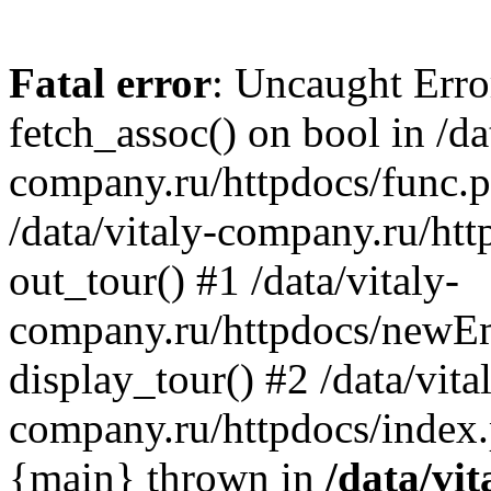
Fatal error
: Uncaught Erro
fetch_assoc() on bool in /da
company.ru/httpdocs/func.p
/data/vitaly-company.ru/h
out_tour() #1 /data/vitaly-
company.ru/httpdocs/newE
display_tour() #2 /data/vita
company.ru/httpdocs/index.
{main} thrown in
/data/vit